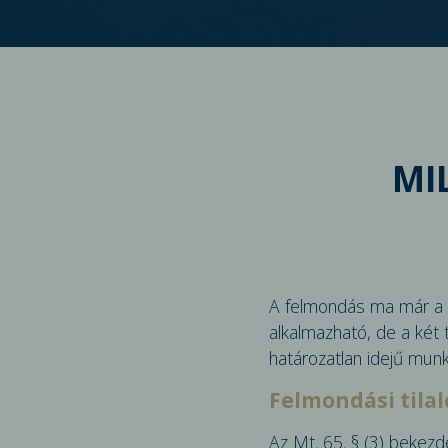
MI
A felmondás ma már a h
alkalmazható, de a két 
határozatlan idejű munk
Felmondási tilal
Az Mt. 65. § (3) bekezd