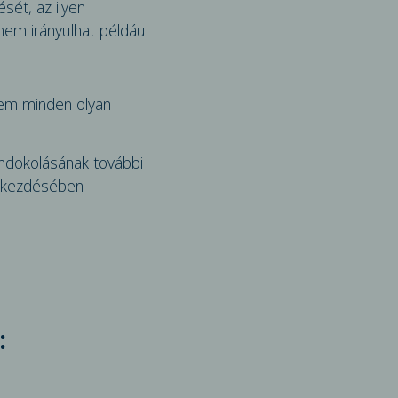
ét, az ilyen
nem irányulhat például
nem minden olyan
indokolásának további
 bekezdésében
: