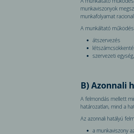
A munkáltató működése,
munkaviszonyok megszünt
munkafolyamat racionali
A munkáltató működésév
átszervezés
létszámcsökkenté
szervezeti egység
B) Azonnali 
A felmondás mellett mi
határozatlan, mind a h
Az azonnali hatályú fel
a munkaviszony azo