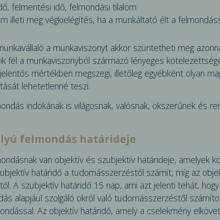
dő, felmentési idő, felmondási tilalom
m illeti meg végkielégítés, ha a munkáltató élt a fel­mondáss
 munkavállaló a munkaviszonyt akkor szüntetheti meg azonna
ik fél a munkaviszo­nyból származó lényeges kötelezettsé
jelentős mértékben megszegi, illetőleg egyébként olyan mag
ását lehet­etlenné teszi.
mondás indokának is világosnak, valósnak, okszerűnek és re
ályú felmondás határideje
mondásnak van objektív és szubjektív ha­tárideje, amelyek k
ubjek­tív határidő a tudomásszerzéstől számít, míg az objek
l. A szubjektív határidő 15 nap, ami azt jelenti tehát, hog
dás alapjául szolgáló okról való tudomásszerzéstől számíto
mondással. Az objektív határidő, amely a cselek­mény elköve