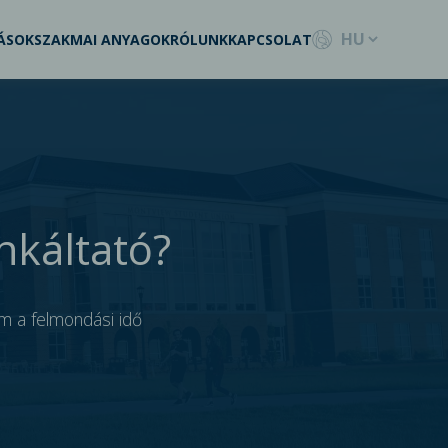
ÁSOK
SZAKMAI ANYAGOK
RÓLUNK
KAPCSOLAT
nkáltató?
em a felmondási idő