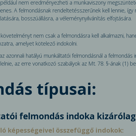
a például nem eredményezheti a munkaviszony megszüntetés
lenes. A felmondásnak rendeltetésszerűnek kell lennie, így 
latására, bosszúállásra, a véleménynyilvánítás elfojtására.
m követelményt nem csak a felmondásra kell alkalmazni, ha
zatra, amelyet kötelező indokolni.
 az azonnali hatályú munkáltatói felmondásnál a felmondás 
elelnie, az erre vonatkozó szabályok az Mt. 78. §-ának (1)
dás típusai:
atói felmondás indoka kizárólag
ló képes­ségeivel összefüggő indokok: