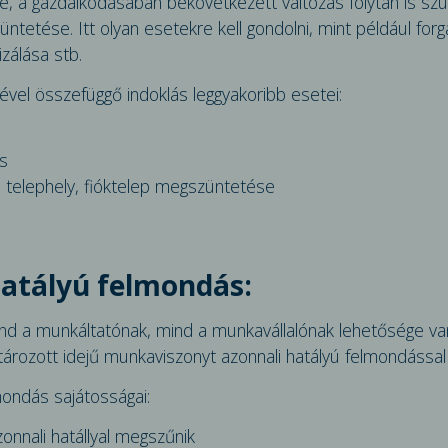
 a gazdálkodásában bekövetkezett változás folytán is sz
e­tése. Itt olyan esetekre kell gondolni, mint például forg
zálása stb.
el összefüggő indoklás leggyakoribb esetei:
s
, telephely, fióktelep megszüntetése
hatályú felmondás:
nd a munkáltatónak, mind a munkavállalónak lehetősége van
atározott idejű munkaviszonyt azonnali hatályú felmondáss
­mondás sajátosságai:
n­nali hatállyal megszűnik