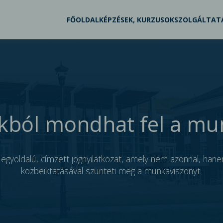
FŐOLDAL
KÉPZÉSEK, KURZUSOK
SZOLGÁLTAT
kból mondhat fel a mu
egyoldalú, címzett jognyilatkozat, amely nem azonnal, han
közbeiktatásával szünteti meg a munkaviszonyt.