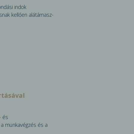
ondási indok
ásnak kellően alátámasz­
rtásával
- és
ge a munkavégzés és a