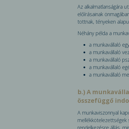
Az alkalmatlanságára ut
előírásainak önmagában 
tottnak, tényeken alapul
Néhány példa a munkavá
a munkavállaló e
a munkavállaló vez
a munkavállaló psz
a munkavállaló eg
a munkavállaló me
b.) A munkaváll
összefüggő indo
A munkaviszonnyal kapc
mellékkötelezettségek 
rendelkezésre ál­lás, 