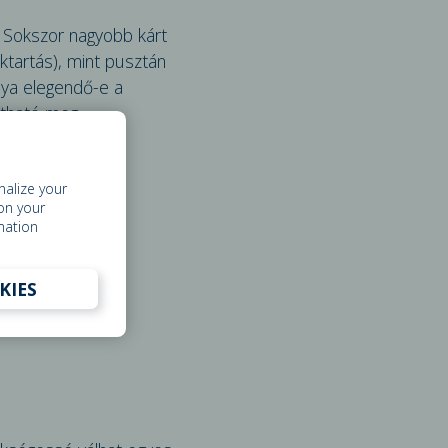
. Sokszor nagyobb kárt
ktartás), mint pusztán
lya elegendő-e a
ítható meg.
nalize your
on your
mation
KIES