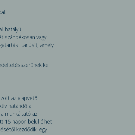
al.
li hatályú
gét szándékosan vagy
atartást tanúsít, amely
ndeltetésszerűnek kell
özött az alapvető
tív határidő a
y a munkáltató az
tt 15 napon belül élhet
tésétől kezdődik, egy