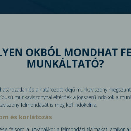
LYEN OKBÓL MONDHAT FE
MUNKÁLTATÓ?
atározatlan és a határozott idejű munkaviszony megszünt
típusú mun­kaviszonynál eltérőek a jogszerű indokok a mun
aviszony felmondását is meg kell indokolnia.
om és korlátozás
ése felsorolja ugyanakkor a felmondási tilal­makat, amikor 