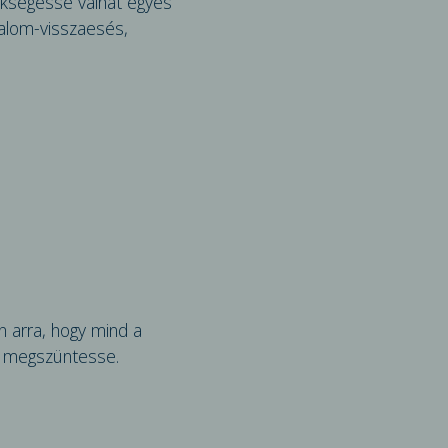
ükségessé válhat egyes
alom-vissza­esés,
 arra, hogy mind a
al megszüntesse.