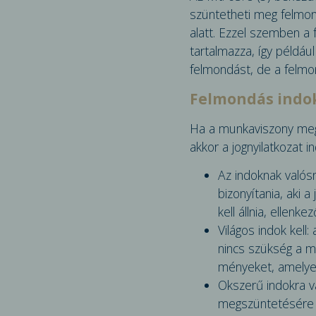
szüntetheti meg felmon
alatt. Ezzel szemben a 
tartalmazza, így példáu
felmondást, de a felmon
Felmondás indokl
Ha a munkaviszony megs
akkor a jognyilatkozat 
Az indoknak valósn
bizonyítania, aki a
kell állnia, ellen
Világos indok kell:
nincs szükség a mu
ményeket, amelyek
Okszerű indokra va
megszüntetésére v