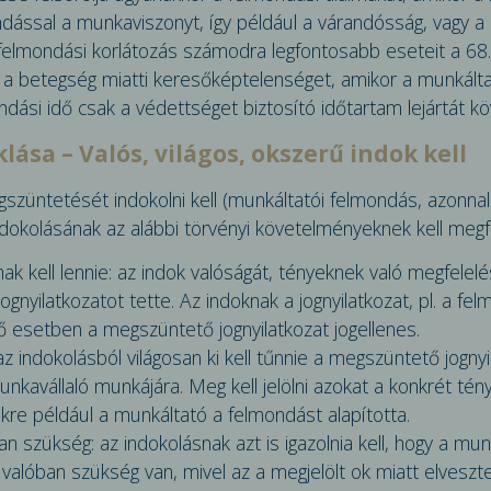
dással a munkaviszonyt, így például a várandósság, vagy a 
felmondási korlátozás számodra leg­fontosabb eseteit a 68
l a betegség miatti keresőképtelenséget, amikor a munkálta
dási idő csak a védettséget biztosító időtartam lejártát 
ása – Valós, világos, okszerű indok kell
züntetését indokolni kell (munkáltatói felmondás, azonnali
indokolásának az alábbi törvényi követelményeknek kell megfe
ak kell lennie: az indok valóságát, tényeknek való megfelelé
 jognyilatkozatot tette. Az indoknak a jognyilatkozat, pl. a f
kező esetben a megszüntető jognyilatkozat jogellenes.
 az indokolásból világosan ki kell tűnnie a megszüntető jogny
nkavál­laló munkájára. Meg kell jelölni azokat a konkrét tén
re például a munkáltató a felmondást alapította.
n szükség: az indokolásnak azt is igazolnia kell, hogy a mu
alóban szükség van, mivel az a megjelölt ok miatt elveszte