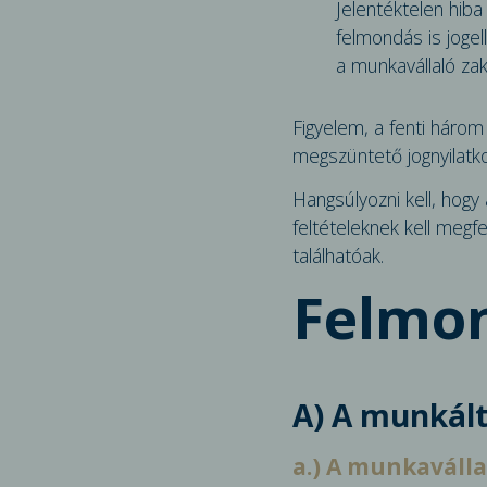
Jelentéktelen hib
felmondás is jogel
a munkavállaló zak
Figyelem, a fenti háro
megszüntető jognyilatko
Hangsúlyozni kell, hogy
feltételeknek kell megf
találhatóak.
Felmon
A) A munkált
a.) A munkaválla