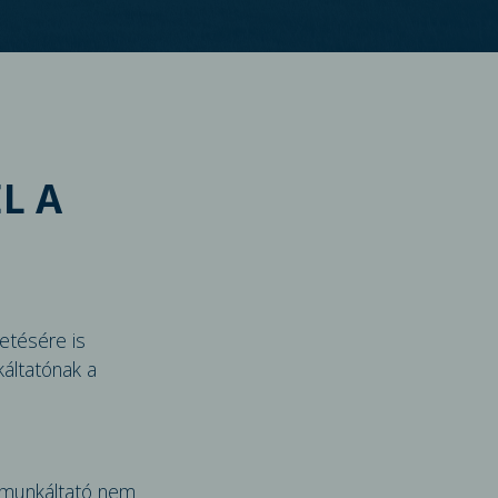
L A
etésére is
káltatónak a
a munkáltató nem