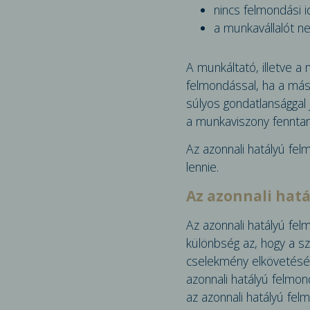
nincs felmondási i
a munkavállalót ne
A munkáltató, illetve a
felmondással, ha a más
súlyos gondatlansággal 
a munkaviszony fenntart
Az azonnali hatályú fel
lennie.
Az azonnali hat
Az azonnali hatályú fel
különbség az, hogy a sz
cselekmény elkövetésétő
azonnali hatályú felmon
az azonnali hatályú fel