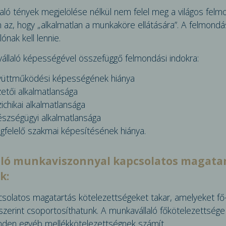
aló tények megjelölése nélkül nem felel meg a világos felm
az, hogy „alkal­matlan a munkaköre ellátására”. A felmond
ónak kell lennie.
llaló képességével összefüggő felmondási indokra:
gyüttműködési képességének hiánya
etői alkalmatlansága
ichikai alkalmatlansága
észségügyi alkalmatlansága
gfelelő szakmai képesítésének hiánya.
aló munkaviszonnyal kapcsolatos magata
k:
solatos magatartás kötelezettségeket takar, amelyeket fő
szerint csoportosíthatunk. A munkavállaló főkötelezettsé
minden egyéb mellékkötelezettségnek számít.