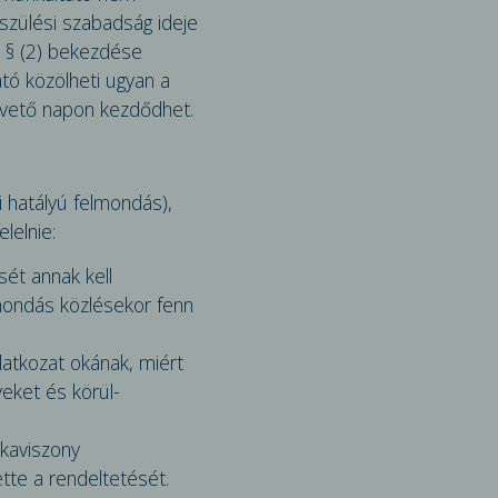
szülési szabadság ideje
. § (2) bekezdése
tó közölheti ugyan a
követő napon kezdődhet.
 hatályú felmondás),
lelnie:
sét annak kell
elmondás közlésekor fenn
ilatkozat okának, miért
yeket és körül­
nkaviszony
tte a rendeltetését.